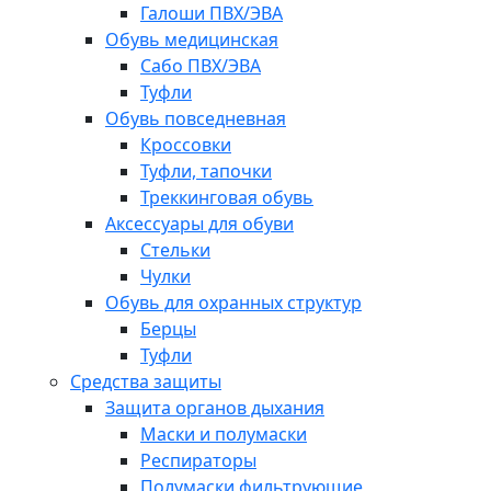
Галоши ПВХ/ЭВА
Обувь медицинская
Сабо ПВХ/ЭВА
Туфли
Обувь повседневная
Кроссовки
Туфли, тапочки
Треккинговая обувь
Аксессуары для обуви
Стельки
Чулки
Обувь для охранных структур
Берцы
Туфли
Средства защиты
Защита органов дыхания
Маски и полумаски
Респираторы
Полумаски фильтрующие