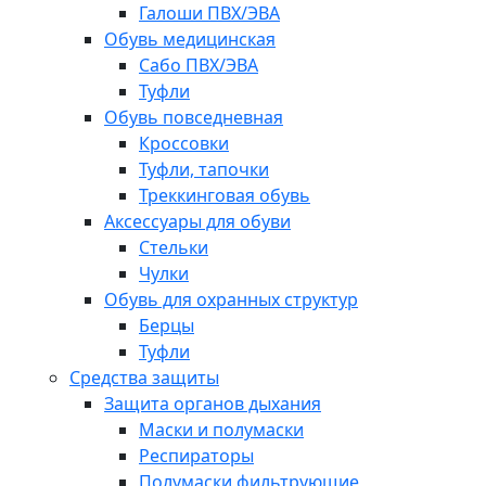
Галоши ПВХ/ЭВА
Обувь медицинская
Сабо ПВХ/ЭВА
Туфли
Обувь повседневная
Кроссовки
Туфли, тапочки
Треккинговая обувь
Аксессуары для обуви
Стельки
Чулки
Обувь для охранных структур
Берцы
Туфли
Средства защиты
Защита органов дыхания
Маски и полумаски
Респираторы
Полумаски фильтрующие