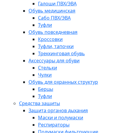
Галоши ПВХ/ЭВА
Обувь медицинская
Сабо ПВХ/ЭВА
Туфли
Обувь повседневная
Кроссовки
Туфли, тапочки
Треккинговая обувь
Аксессуары для обуви
Стельки
Чулки
Обувь для охранных структур
Берцы
Туфли
Средства защиты
Защита органов дыхания
Маски и полумаски
Респираторы
Полумаски фильтрующие