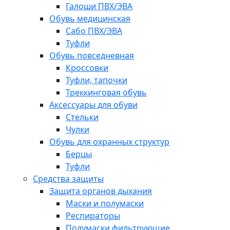
Галоши ПВХ/ЭВА
Обувь медицинская
Сабо ПВХ/ЭВА
Туфли
Обувь повседневная
Кроссовки
Туфли, тапочки
Треккинговая обувь
Аксессуары для обуви
Стельки
Чулки
Обувь для охранных структур
Берцы
Туфли
Средства защиты
Защита органов дыхания
Маски и полумаски
Респираторы
Полумаски фильтрующие