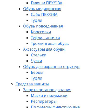
Галоши ПВХ/ЭВА
Обувь медицинская
Сабо ПВХ/ЭВА
Туфли
Обувь повседневная
Кроссовки
Туфли, тапочки
Треккинговая обувь
Аксессуары для обуви
Стельки
Чулки
Обувь для охранных структур
Берцы
Туфли
Средства защиты
Защита органов дыхания
Маски и полумаски
Респираторы
Полумаски фильтрующие